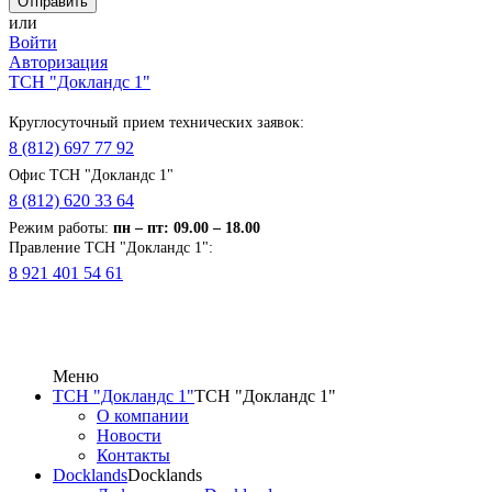
или
Войти
Авторизация
ТСН "Докландс 1"
Круглосуточный прием технических заявок:
8 (812) 697 77 92
Офис ТСН "Докландс 1"
8 (812) 620 33 64
Режим работы:
п
н
– пт: 09.00 – 18.00
Правление ТСН "Докландс 1":
8 921 401 54 61
Меню
ТСН "Докландс 1"
ТСН "Докландс 1"
О компании
Новости
Контакты
Docklands
Docklands