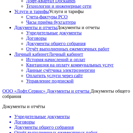
Лофт-квартал Docklands
Технологии и инженерные сети
Услуги и тарифы
Услуги и тарифы
Счета-фактуры РСО
Часы приёма бухгалтера
Документы и отчеты
Документы и отчеты
Учредительные документы
Договоры
Документы общего собрания
Отчёт выполненных ежемесячных работ
Личный кабинет
Личный кабинет
История начислений и оплат
Квитанция на оплату коммунальных услуг
Данные счётчика электроэнергии
Оплатить услуги через сайт
Управление подпиской
ООО «Лофт.Сервис»
Документы и отчеты
Документы общего
собрания
Документы и отчёты
Учредительные документы
Договоры
Документы общего собрания
Отчёт выполненных ежемесячных работ