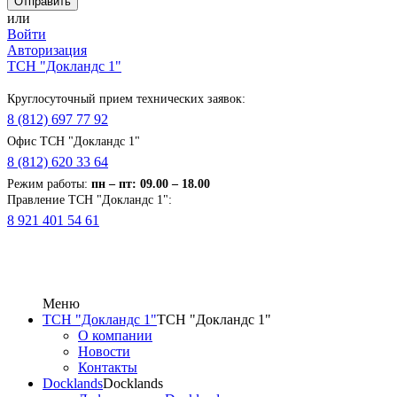
или
Войти
Авторизация
ТСН "Докландс 1"
Круглосуточный прием технических заявок:
8 (812) 697 77 92
Офис ТСН "Докландс 1"
8 (812) 620 33 64
Режим работы:
п
н
– пт: 09.00 – 18.00
Правление ТСН "Докландс 1":
8 921 401 54 61
Меню
ТСН "Докландс 1"
ТСН "Докландс 1"
О компании
Новости
Контакты
Docklands
Docklands