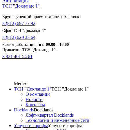
Авторизация
ТСН "Докландс 1"
Круглосуточный прием технических заявок:
8 (812) 697 77 92
Офис ТСН "Докландс 1"
8 (812) 620 33 64
Режим работы:
п
н
– пт: 09.00 – 18.00
Правление ТСН "Докландс 1":
8 921 401 54 61
Меню
ТСН "Докландс 1"
ТСН "Докландс 1"
О компании
Новости
Контакты
Docklands
Docklands
Лофт-квартал Docklands
Технологии и инженерные сети
Услуги и тарифы
Услуги и тарифы