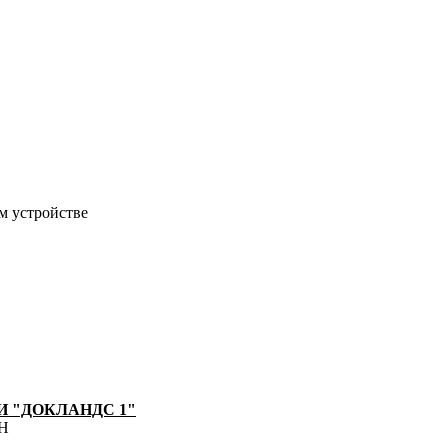
м устройстве
 "ДОКЛАНДС 1"
8Н