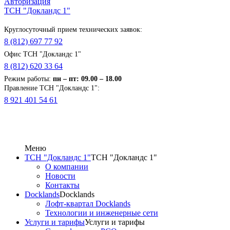
Авторизация
ТСН "Докландс 1"
Круглосуточный прием технических заявок:
8 (812) 697 77 92
Офис ТСН "Докландс 1"
8 (812) 620 33 64
Режим работы:
п
н
– пт: 09.00 – 18.00
Правление ТСН "Докландс 1":
8 921 401 54 61
Меню
ТСН "Докландс 1"
ТСН "Докландс 1"
О компании
Новости
Контакты
Docklands
Docklands
Лофт-квартал Docklands
Технологии и инженерные сети
Услуги и тарифы
Услуги и тарифы