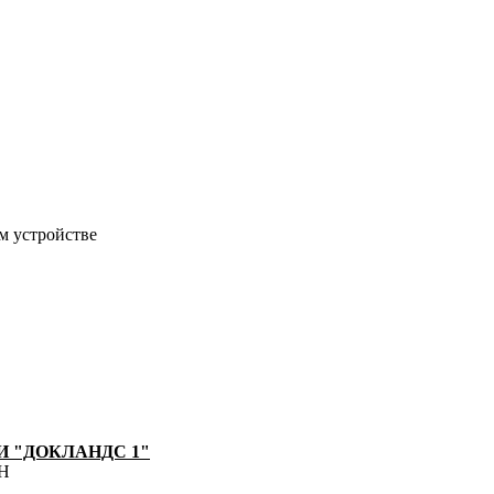
м устройстве
 "ДОКЛАНДС 1"
8Н