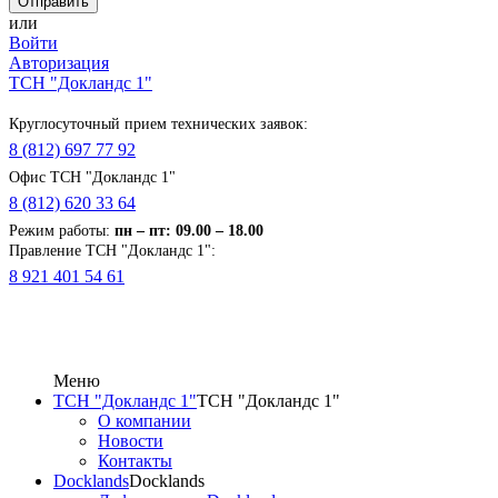
или
Войти
Авторизация
ТСН "Докландс 1"
Круглосуточный прием технических заявок:
8 (812) 697 77 92
Офис ТСН "Докландс 1"
8 (812) 620 33 64
Режим работы:
п
н
– пт: 09.00 – 18.00
Правление ТСН "Докландс 1":
8 921 401 54 61
Меню
ТСН "Докландс 1"
ТСН "Докландс 1"
О компании
Новости
Контакты
Docklands
Docklands