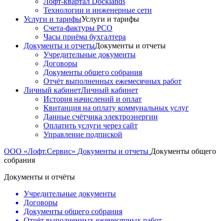
Лофт-квартал Docklands
Технологии и инженерные сети
Услуги и тарифы
Услуги и тарифы
Счета-фактуры РСО
Часы приёма бухгалтера
Документы и отчеты
Документы и отчеты
Учредительные документы
Договоры
Документы общего собрания
Отчёт выполненных ежемесячных работ
Личный кабинет
Личный кабинет
История начислений и оплат
Квитанция на оплату коммунальных услуг
Данные счётчика электроэнергии
Оплатить услуги через сайт
Управление подпиской
ООО «Лофт.Сервис»
Документы и отчеты
Документы общего
собрания
Документы и отчёты
Учредительные документы
Договоры
Документы общего собрания
Отчёт выполненных ежемесячных работ