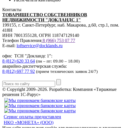
Контакты
ТОВАРИЩЕСТВО СОБСТВЕННИКОВ
НЕДВИЖИМОСТИ "ДОКЛАНДС 1"
199155, г. Санкт-Петербург, наб. Макарова, д.60, стр.1, пом.
418Н
ИНН 7801355128, ОГРН 118747129140
Телефон Правления
8 (966) 753 07
77
E-mail:
loftservice@docklands.ru
офис ТСН "Докландс 1":
8 (812) 620 33 64
(пн – пт: 09.00 – 18.00)
аварийно-диспетчерская служба:
8 (812) 697 77 92
(прием технических заявок 24/7)
© Copyright 2009–2026.
Разработка: Компания «Тиражные
решения 1С-Рарус»
Сервис оплаты предоставлен
НКО «МОНЕТА» (ООО)
Наш сайт использует cookie для персонализации и хранения