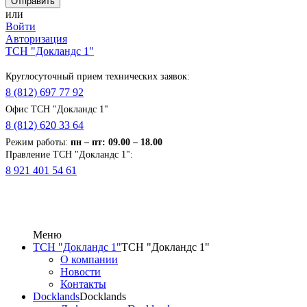
или
Войти
Авторизация
ТСН "Докландс 1"
Круглосуточный прием технических заявок:
8 (812) 697 77 92
Офис ТСН "Докландс 1"
8 (812) 620 33 64
Режим работы:
п
н
– пт: 09.00 – 18.00
Правление ТСН "Докландс 1":
8 921 401 54 61
Меню
ТСН "Докландс 1"
ТСН "Докландс 1"
О компании
Новости
Контакты
Docklands
Docklands