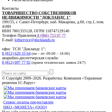
Контакты
ТОВАРИЩЕСТВО СОБСТВЕННИКОВ
НЕДВИЖИМОСТИ "ДОКЛАНДС 1"
199155, г. Санкт-Петербург, наб. Макарова, д.60, стр.1, пом.
418Н
ИНН 7801355128, ОГРН 118747129140
Телефон Правления
8 (966) 753 07
77
E-mail:
loftservice@docklands.ru
офис ТСН "Докландс 1":
8 (812) 620 33 64
(пн – пт: 09.00 – 18.00)
аварийно-диспетчерская служба:
8 (812) 697 77 92
(прием технических заявок 24/7)
© Copyright 2009–2026.
Разработка: Компания «Тиражные
решения 1С-Рарус»
Сервис оплаты предоставлен
НКО «МОНЕТА» (ООО)
Наш сайт использует cookie для персонализации и хранения