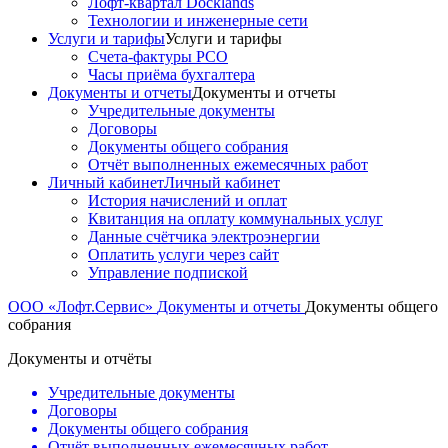
Лофт-квартал Docklands
Технологии и инженерные сети
Услуги и тарифы
Услуги и тарифы
Счета-фактуры РСО
Часы приёма бухгалтера
Документы и отчеты
Документы и отчеты
Учредительные документы
Договоры
Документы общего собрания
Отчёт выполненных ежемесячных работ
Личный кабинет
Личный кабинет
История начислений и оплат
Квитанция на оплату коммунальных услуг
Данные счётчика электроэнергии
Оплатить услуги через сайт
Управление подпиской
ООО «Лофт.Сервис»
Документы и отчеты
Документы общего
собрания
Документы и отчёты
Учредительные документы
Договоры
Документы общего собрания
Отчёт выполненных ежемесячных работ