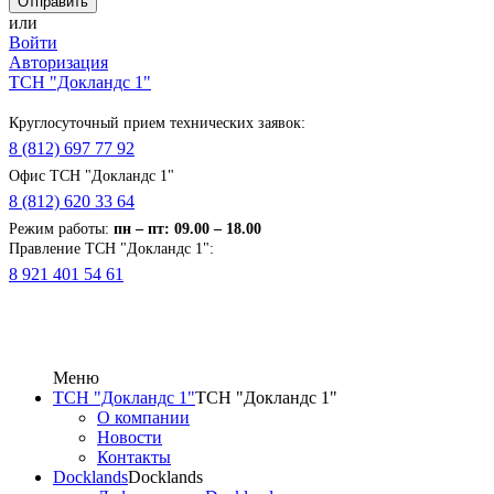
или
Войти
Авторизация
ТСН "Докландс 1"
Круглосуточный прием технических заявок:
8 (812) 697 77 92
Офис ТСН "Докландс 1"
8 (812) 620 33 64
Режим работы:
п
н
– пт: 09.00 – 18.00
Правление ТСН "Докландс 1":
8 921 401 54 61
Меню
ТСН "Докландс 1"
ТСН "Докландс 1"
О компании
Новости
Контакты
Docklands
Docklands