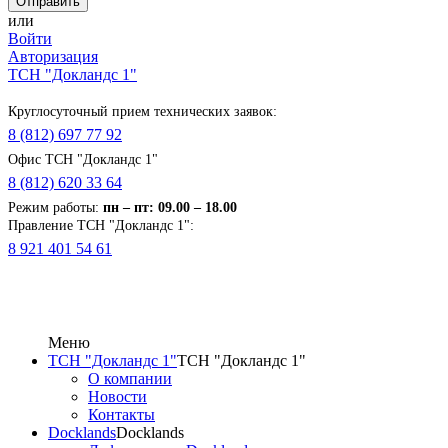
или
Войти
Авторизация
ТСН "Докландс 1"
Круглосуточный прием технических заявок:
8 (812) 697 77 92
Офис ТСН "Докландс 1"
8 (812) 620 33 64
Режим работы:
п
н
– пт: 09.00 – 18.00
Правление ТСН "Докландс 1":
8 921 401 54 61
Меню
ТСН "Докландс 1"
ТСН "Докландс 1"
О компании
Новости
Контакты
Docklands
Docklands