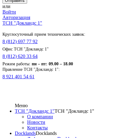
или
Войти
Авторизация
ТСН "Докландс 1"
Круглосуточный прием технических заявок:
8 (812) 697 77 92
Офис ТСН "Докландс 1"
8 (812) 620 33 64
Режим работы:
п
н
– пт: 09.00 – 18.00
Правление ТСН "Докландс 1":
8 921 401 54 61
Меню
ТСН "Докландс 1"
ТСН "Докландс 1"
О компании
Новости
Контакты
Docklands
Docklands