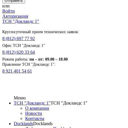
или
Войти
Авторизация
ТСН "Докландс 1"
Круглосуточный прием технических заявок:
8 (812) 697 77 92
Офис ТСН "Докландс 1"
8 (812) 620 33 64
Режим работы:
п
н
– пт: 09.00 – 18.00
Правление ТСН "Докландс 1":
8 921 401 54 61
Меню
ТСН "Докландс 1"
ТСН "Докландс 1"
О компании
Новости
Контакты
Docklands
Docklands