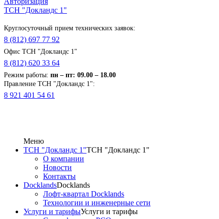
Авторизация
ТСН "Докландс 1"
Круглосуточный прием технических заявок:
8 (812) 697 77 92
Офис ТСН "Докландс 1"
8 (812) 620 33 64
Режим работы:
п
н
– пт: 09.00 – 18.00
Правление ТСН "Докландс 1":
8 921 401 54 61
Меню
ТСН "Докландс 1"
ТСН "Докландс 1"
О компании
Новости
Контакты
Docklands
Docklands
Лофт-квартал Docklands
Технологии и инженерные сети
Услуги и тарифы
Услуги и тарифы