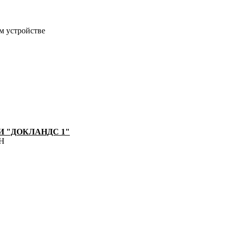
м устройстве
 "ДОКЛАНДС 1"
8Н