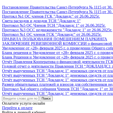
Постановление Правительства Санкт-Петербурга № 1115 от 30.1
Постановление Правительства Санкт-Петербурга № 1115 от 30.
Протокл №1 ОС членов ГСК "Докландс" от 26.06.2025г.
Смета расходов и доходов ТСН "Докландс 1"
Протокол №5 ОС Членов ТСН "Докландс 1" от 26.06.2025г.
Протокол №3 ОСС недвижимости "Докландс 1" от 26.06.2025г.
Протокол №1 ОС членов ГСК "Докландс" от 26.06.2025г.
ПРАВИЛА ПОЛЬЗОВАНИЯ ПОМЕЩЕНИЕМ ПАРКИНГА
ЗАКЛЮЧЕНИЕ РЕВИЗИОННОЙ КОМИССИИ о финансовой деяте
Уведомление от «28» февраля 2025 г. о проведении Общего со
Бланк решения и Уведомление от «28» февраля 2025 г. о пров
Бланк Решения и Уведомление от «28» февраля 2025 г. о пров
Отчёт Правления Кооператива о финансовой деятельности ГСК 
Годовой отчет о деятельности Правления ТСН “ДОКЛАНДС1 за 
Отчёт вырученных ТСН "Докландс 1" денежных средств от плат
Отчёт вырученных ТСН "Докландс 1" денежных средств от плат
Отчёт вырученных ТСН "Докландс 1" денежных средств от плат
Размер обязательных платежей и взносов для собственников н
Протокол №4 общего собрания Членов ТСН "Докландс 1" от 30.
Отчёт вырученных ТСН "Докландс 1" денежных средств от плат
Поиск
Оплатите услуги онлайн
Перейти к оплате
Войти в личный кабинет