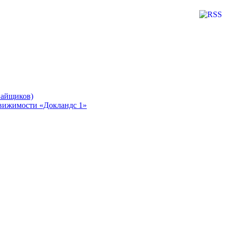
пайщиков)
движимости «Докландс 1»