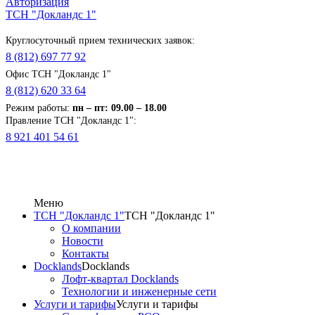
Авторизация
ТСН "Докландс 1"
Круглосуточный прием технических заявок:
8 (812) 697 77 92
Офис ТСН "Докландс 1"
8 (812) 620 33 64
Режим работы:
п
н
– пт: 09.00 – 18.00
Правление ТСН "Докландс 1":
8 921 401 54 61
Меню
ТСН "Докландс 1"
ТСН "Докландс 1"
О компании
Новости
Контакты
Docklands
Docklands
Лофт-квартал Docklands
Технологии и инженерные сети
Услуги и тарифы
Услуги и тарифы