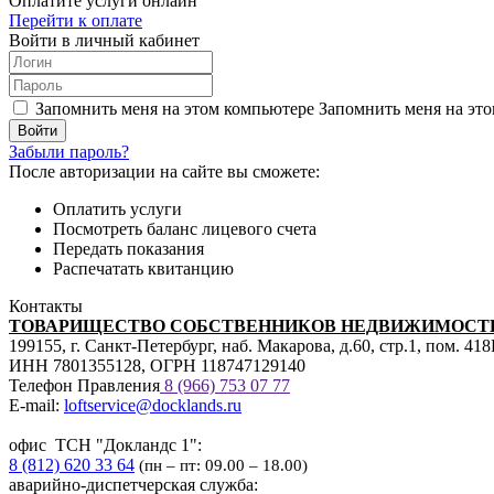
Оплатите услуги онлайн
Перейти к оплате
Войти в личный кабинет
Запомнить меня на этом компьютере
Запомнить меня на это
Забыли пароль?
После авторизации на сайте вы сможете:
Оплатить услуги
Посмотреть баланс лицевого счета
Передать показания
Распечатать квитанцию
Контакты
ТОВАРИЩЕСТВО СОБСТВЕННИКОВ НЕДВИЖИМОСТИ
199155, г. Санкт-Петербург, наб. Макарова, д.60, стр.1, пом. 41
ИНН 7801355128, ОГРН 118747129140
Телефон Правления
8 (966) 753 07
77
E-mail:
loftservice@docklands.ru
офис ТСН "Докландс 1":
8 (812) 620 33 64
(пн – пт: 09.00 – 18.00)
аварийно-диспетчерская служба: