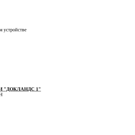
м устройстве
 "ДОКЛАНДС 1"
8Н