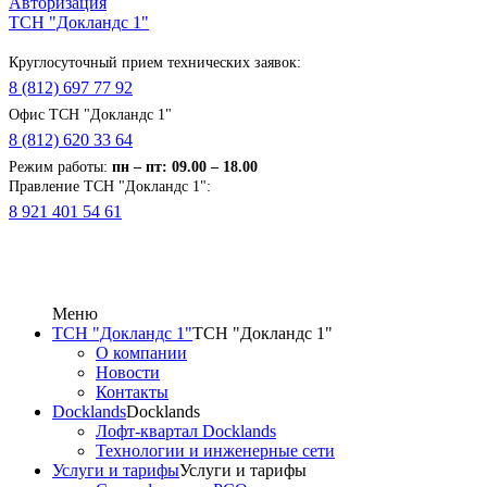
Авторизация
ТСН "Докландс 1"
Круглосуточный прием технических заявок:
8 (812) 697 77 92
Офис ТСН "Докландс 1"
8 (812) 620 33 64
Режим работы:
п
н
– пт: 09.00 – 18.00
Правление ТСН "Докландс 1":
8 921 401 54 61
Меню
ТСН "Докландс 1"
ТСН "Докландс 1"
О компании
Новости
Контакты
Docklands
Docklands
Лофт-квартал Docklands
Технологии и инженерные сети
Услуги и тарифы
Услуги и тарифы