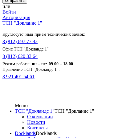
или
Войти
Авторизация
ТСН "Докландс 1"
Круглосуточный прием технических заявок:
8 (812) 697 77 92
Офис ТСН "Докландс 1"
8 (812) 620 33 64
Режим работы:
п
н
– пт: 09.00 – 18.00
Правление ТСН "Докландс 1":
8 921 401 54 61
Меню
ТСН "Докландс 1"
ТСН "Докландс 1"
О компании
Новости
Контакты
Docklands
Docklands